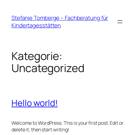
Zum
Inhalt
Stefanie Tomberge – Fachberatung für
springen
Kindertagesstätten
Kategorie:
Uncategorized
Hello world!
Welcome to WordPress. This is your first post. Edit or
delete it, then start writing!